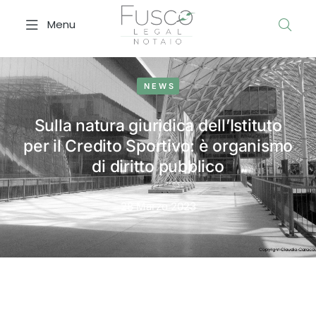
Menu
NEWS
Sulla natura giuridica dell’Istituto
per il Credito Sportivo: è organismo
di diritto pubblico
28 Marzo 2023