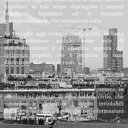
familiari: in tale senso depongono i recenti
interventi legislativi ed il formante
giurisprudenziale, che oramai non esita.
La famiglia oggi viene a configurarsi, in linea
con l’evoluzione sociale, come sede di
autorealizzazione e di crescita, segnata dal
reciproco rispetto, che è immune da ogni
distinzione di sesso e di ruoli.
In questo ambito i singoli componenti devono
ricevere riconoscimento e tutela prima ancora
che come coniugi o conviventi, come persone, in
adesione ai principi di ogni società civile, che
riconosce e garantisce i diritti inviolabili
dell’uomo sia come singolo, che nelle formazioni
sociali ove si svolge la sua personalitá.