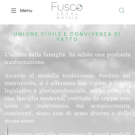
Menu
Unione civile e convivenza di fatto
UNIONE CIVILE E CONVIVENZA DI
FATTO
L’istituto della famiglia ha subito una profonda
trasformazione.
Accanto al modello tradizionale, fondato sul
matrimonio, si è affermata con vigore, a livello
legislativo e giurisprudenziale, anche europeo,
una famiglia moderna, costituita da coppie non
unite in matrimonio, ma semplicemente
conviventi, siano esse di sesso diverso o dello
stesso sesso.
Assistiamo oggi alle emersione di nuovi modelli