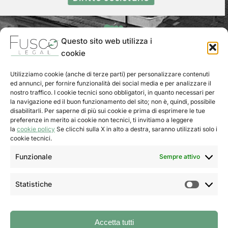
Questo sito web utilizza i
cookie
Utilizziamo cookie (anche di terze parti) per personalizzare contenuti
ed annunci, per fornire funzionalità dei social media e per analizzare il
nostro traffico. I cookie tecnici sono obbligatori, in quanto necessari per
la navigazione ed il buon funzionamento del sito; non è, quindi, possibile
disabilitarli. Per saperne di più sui cookie e prima di esprimere le tue
preferenze in merito ai cookie non tecnici, ti invitiamo a leggere
la
cookie policy
Se clicchi sulla X in alto a destra, saranno utilizzati solo i
cookie tecnici.
Prenota la tua videocall
Funzionale
Sempre attivo
Info
Statistiche
Privacy Policy
Cookie policy
Accetta tutti
Linkedin