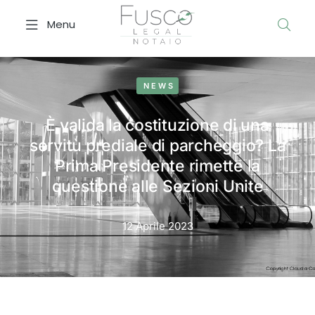
Menu
NEWS
È valida la costituzione di una
servitù prediale di parcheggio? La
Prima Presidente rimette la
questione alle Sezioni Unite
12 Aprile 2023