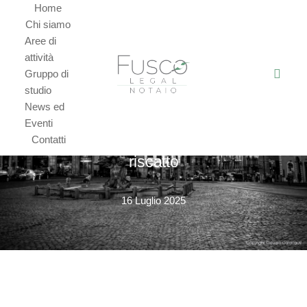
Home
Chi siamo
Aree di
attività
Gruppo di
NEWS
studio
News ed
Contratti agrari: alcune precisazioni in
Eventi
tema di diritto di prelazione e di
Contatti
riscatto
16 Luglio 2025