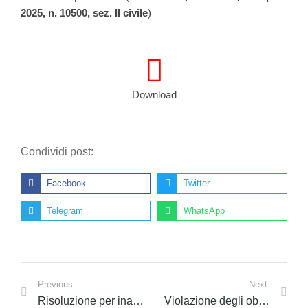
2025, n. 10500, sez. II civile
)
Download
Condividi post:
Facebook
Twitter
Telegram
WhatsApp
Previous:
Next:
Risoluzione per inadempimento: Cassazione, sentenza, 26 maggio 2025, n. 14030, sez. II civile
Violazione degli obblighi professionali e responsabilità del Notaio